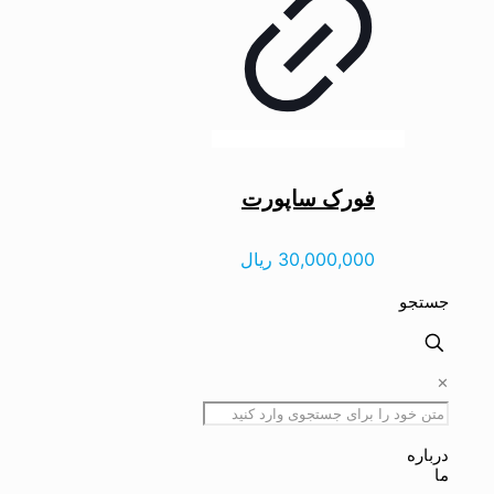
فورک ساپورت
30,000,000
ریال
جستجو
✕
درباره
ما