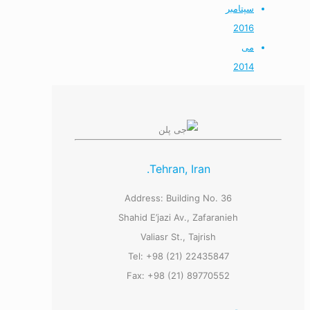
سپتامبر
2016
می
2014
Tehran, Iran.
Address: Building No. 36
Shahid E’jazi Av., Zafaranieh
Valiasr St., Tajrish
Tel: +98 (21) 22435847
Fax: +98 (21) 89770552