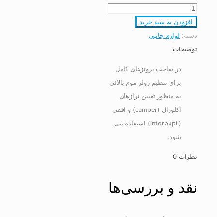
جی
پلن
افزودن به سبد خرید
عدد
دسته:
لوازم جانبی
توضیحات
در ساخت پروتزهای کامل
برای تنظیم رولر موم بالائی
به منظور تعیین ترازهای
اکلوزال (camper) و افقی
(interpupil) استفاده می
شود.
نظرات
0
نقد و بررسی‌ها