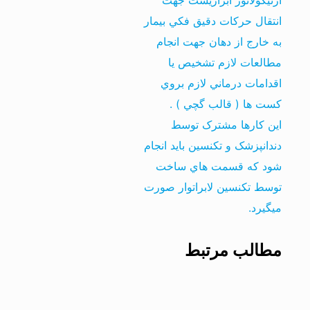
آرتيکولاتور ابزاريست جهت
انتقال حرکات دقيق فکي بيمار
به خارج از دهان جهت انجام
مطالعات لازم تشخيص يا
اقدامات درماني لازم بروي
کست ها ( قالب گچي ) .
اين کارها مشترک توسط
دندانپزشک و تکنسين بايد انجام
شود که قسمت هاي ساخت
توسط تکنسين لابراتوار صورت
ميگيرد.
مطالب مرتبط