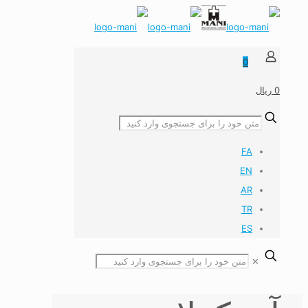
0
0 ریال
FA
EN
AR
TR
ES
✕