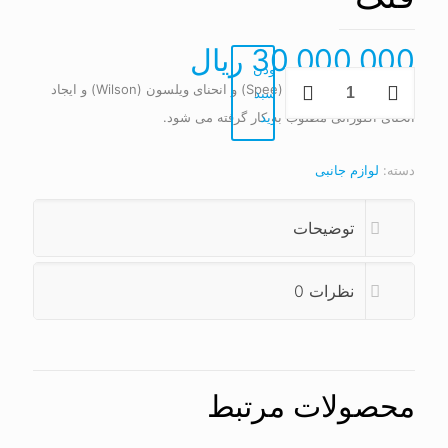
30,000,000
ریال
افزودن
فلگ
برای آنالیز انحنای اسپی (Spee) و انحنای ویلسون (Wilson) و ایجاد
به سبد
عدد
خرید
انحنای اکلوزالی مطلوب به کار گرفته می شود.
دسته:
لوازم جانبی
توضیحات
نظرات
0
محصولات مرتبط