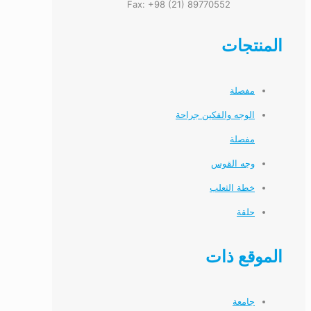
Fax: +98 (21) 89770552
المنتجات
مفصلة
الوجه والفكين جراحة
مفصلة
وجه القوس
خطة الثعلب
حلقة
الموقع ذات
جامعة