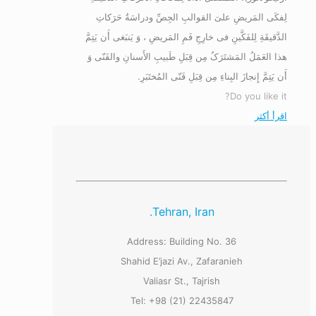
لِفکَی المَریضِ علیَ القوالبِ الجِصِّ ودراسَةُ حَرَکاتِ
الدَّقیقَةِ لِلفَکَّینِ فی خارِجِ فَمِ المَریضِ ، وَ یَنبَغی أَن یَتِمَّ
هذا العَمَلُ المَشتَرَکُ مِن قِبَلِ طَبیبِ الأَسنانِ والفَنّی وَ
أَن یَتِمَّ إِنجازَ البِناءِ مِن قِبَلِ فَنّی المُختَبَرِ.
Do you like it?
اقرأ أكثر
Tehran, Iran.
Address: Building No. 36
Shahid E’jazi Av., Zafaranieh
Valiasr St., Tajrish
Tel: +98 (21) 22435847