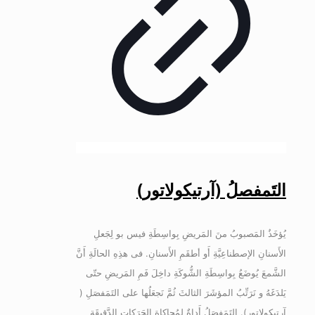
التَمفصلُ (آرتیکولاتور)
یُؤخَذُ المَصبوبُ منَ المَریضِ بِواسِطَةِ فیس بو لِجَعلِ
الأَسنانِ الإصطناعِیَّةِ أَو أطقَمِ الأَسنانِ. فی هذِهِ الحالَةِ أَنَّ
الشَّمعَ یُوضَعُ بِواسِطَةِ الشُّوکَةِ داخِلَ فَمِ المَریضِ حتّی
یَلدَغَهُ و نَرَتِّبُ المؤشَرَ الثالثَ ثُمَّ نَجعَلُها علی التَمَفصَلِ (
آرتیکولاتور). التَمَفصَلُ أَداةٌ لِمُحاکاةِ الحَرَکاتِ الدَّقیقَةِ