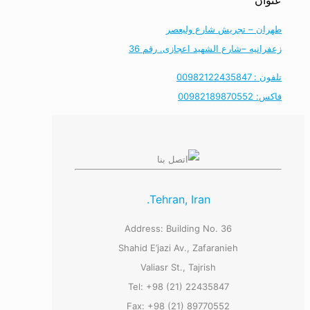
عنوان
طهران – تجریش شارع ولیعصر
زعفرانیه –شارع الشهید اعجازی. رقم 36
تلفون : 00982122435847
فاکس: 00982189870552
Tehran, Iran.
Address: Building No. 36
Shahid E’jazi Av., Zafaranieh
Valiasr St., Tajrish
Tel: +98 (21) 22435847
Fax: +98 (21) 89770552