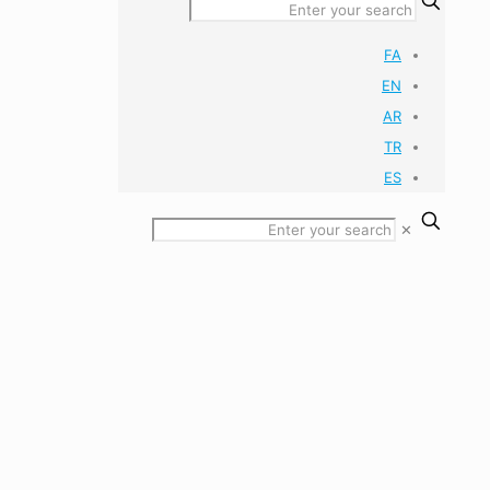
FA
EN
AR
TR
ES
✕