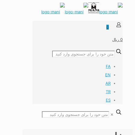
0
0 ریال
FA
EN
AR
TR
ES
✕