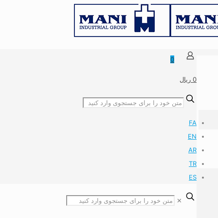
0
0 ریال
FA
EN
AR
TR
ES
✕