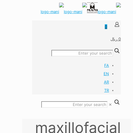
0
0 ریال
FA
EN
AR
TR
✕
maxillofacial