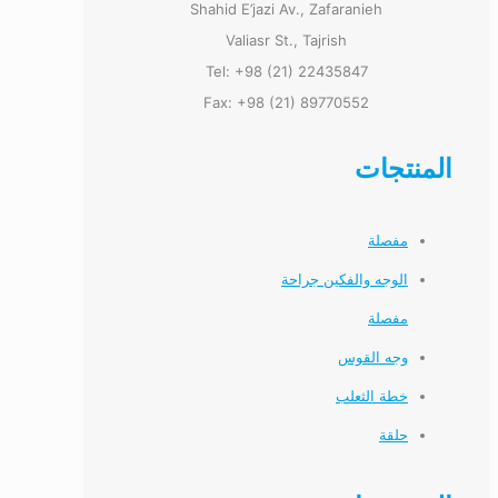
Shahid E’jazi Av., Zafaranieh
Valiasr St., Tajrish
Tel: +98 (21) 22435847
Fax: +98 (21) 89770552
المنتجات
مفصلة
الوجه والفكين جراحة
مفصلة
وجه القوس
خطة الثعلب
حلقة