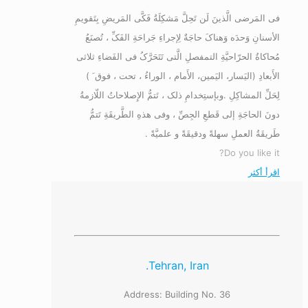
فی المَرضی الَّذینَ لَن تَحِلَّ مَشکِلَةُ فَکَّی المَریضِ بِتَقویمِ
الأسنانِ وَحدَه وَهناکَ حاجَةٌ لِإجراءِ جَراحَةِ الفَکِّ ، تُصنَعُ
مُحاکاةُ الحرّاحیَّةِ التمفصلِ الَّتی تَتَحَرَّکُ فی الفَضاءِ ثلاثی
الأَبعادِ (الیَسار، الیَمین، الأَمام ، الوراءُ ، تحت ، فوق َ )
لِحَلِّ المشاکِلِ .وبإستِخدامِ ذلک ، تَتمُّ الإِصلاحاتُ اللّازمةُ
دونَ الحاجَةِ إلی قَطعِ الجِصِّ ، وفی هذهِ الطَّریقَةِ تَتمُّ
طَریقَةُ العملِ سهلةً ودقیقَةً و علمیَّةً .
Do you like it?
اقرأ أكثر
Tehran, Iran.
Address: Building No. 36