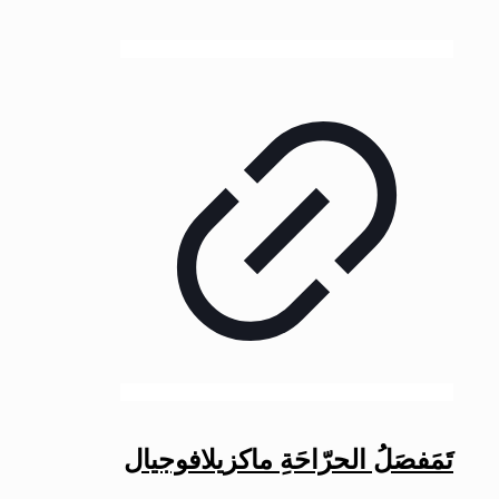
تَمَفصَلُ الحرّاحَةِ ماکزیلافوجیال