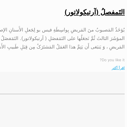
التَمفصلُ (آرتیکولاتور)
یُؤخَذُ المَصبوبُ منَ المَریضِ بِواسِطَةِ فیس بو لِجَعلِ الأَسنانِ الإصطناعِیَّ
المؤشَرَ الثالثَ ثُمَّ نَجعَلُها علی التَمَفصَلِ ( آرتیکولاتور). التَمَفصَلُ أ
المَریضِ ، وَ یَنبَغی أَن یَتِمَّ هذا العَمَلُ المَشتَرَکُ مِن قِبَلِ طَبیبِ الأَسنانِ
Do you like it?
اقرأ أكثر