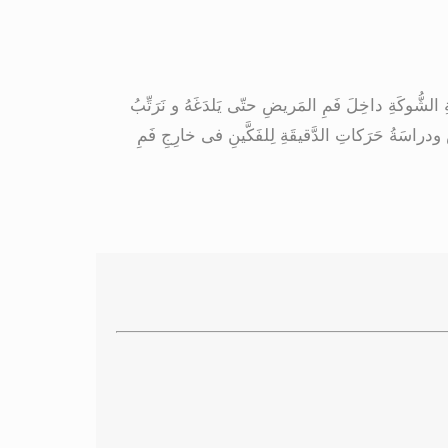
شُّوکَةِ داخِلَ فَمِ المَریضِ حتّی یَلدَغَهُ و نَرَتِّبُ
راسَةُ حَرَکاتِ الدَّقیقَةِ لِلفَکَّینِ فی خارِجِ فَمِ