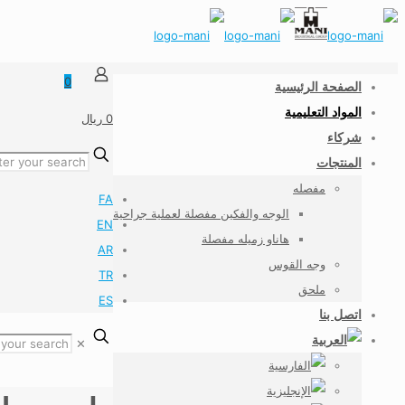
0
الصفحة الرئيسية
المواد التعليمية
0 ریال
شركاء
المنتجات
مفصله
FA
الوجه والفكين مفصلة لعملية جراحية
EN
هاناو زميله مفصلة
AR
وجه القوس
TR
ملحق
ES
اتصل بنا
✕