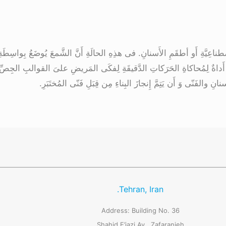
ةِ أَو أطقَمِ الأَسنانِ. فی هذِهِ الحالَةِ أَنَّ الشَّمعَ یُوضَعُ بِواسِطَةِ ال
َداةٌ لِمُحاکاةِ الحَرَکاتِ الدَّقیقَةِ لِفکَی المَریضِ علیَ القوالبِ الجِصِّ ود
 والفَنّی وَ أَن یَتِمَّ إِنجازَ البِناءِ مِن قِبَلِ فَنّی المُختَبَرِ.
Tehran, Iran.
Address: Building No. 36
Shahid E’jazi Av., Zafaranieh