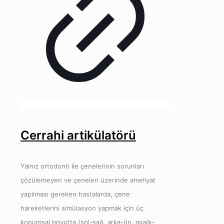
Cerrahi artikülatörü
Yalnız ortodonti ile çenelerinin sorunları
çözülemeyen ve çeneleri üzerinde ameliyat
yapılması gereken hastalarda, çene
hareketlerini simülasyon yapmak için üç
konumsal boyutta (sol-sağ, arka-ön, aşağı-