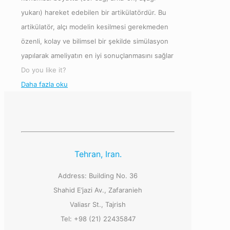
yukarı) hareket edebilen bir artikülatördür. Bu
artikülatör, alçı modelin kesilmesi gerekmeden
özenli, kolay ve bilimsel bir şekilde simülasyon
yapılarak ameliyatın en iyi sonuçlanmasını sağlar
Do you like it?
Daha fazla oku
Tehran, Iran.
Address: Building No. 36
Shahid E’jazi Av., Zafaranieh
Valiasr St., Tajrish
Tel: +98 (21) 22435847